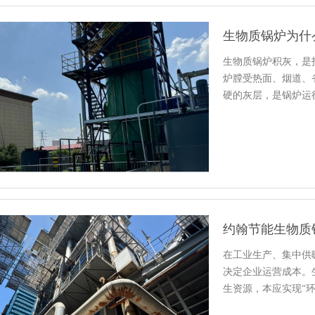
生物质锅炉为什
生物质锅炉积灰，是
炉膛受热面、烟道、
硬的灰层，是锅炉运
热效率、…
约翰节能生物质锅
在工业生产、集中供
决定企业运营成本。
生资源，本应实现“
不充…