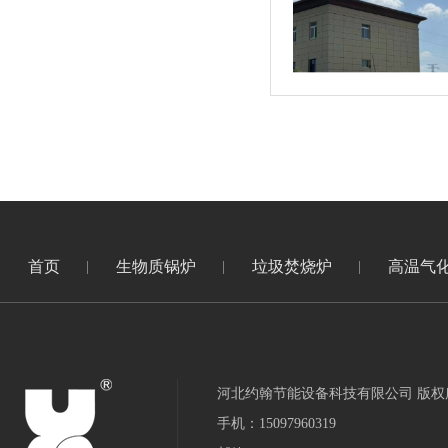
首页
生物质锅炉
垃圾焚烧炉
高温气
河北约翰节能设备科技有限公司 版权
手机：15097960319