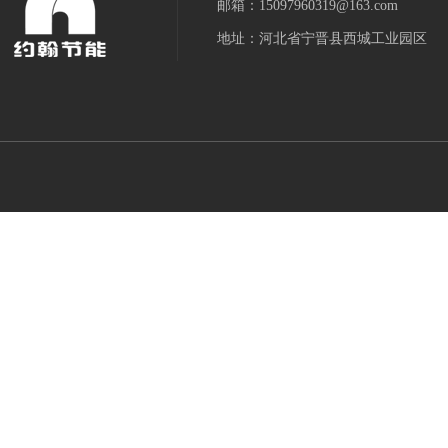
邮箱：15097960319@163.com
地址：河北省宁晋县西城工业园区