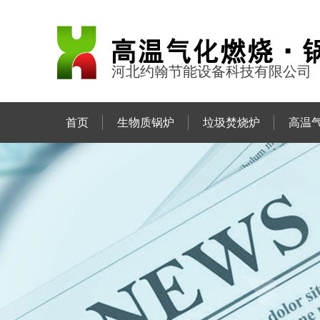
河北约翰节能设备科技有限公司
首页
生物质锅炉
垃圾焚烧炉
高温
联系约翰