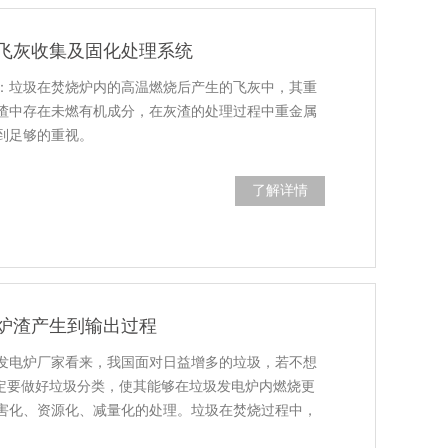
飞灰收集及固化处理系统
：垃圾在焚烧炉内的高温燃烧后产生的飞灰中，其重
渣中存在未燃有机成分，在灰渣的处理过程中重金属
到足够的重视。
了解详情
炉渣产生到输出过程
发电炉厂家看来，我国面对日益增多的垃圾，若不想
一定要做好垃圾分类，使其能够在垃圾发电炉内燃烧更
害化、资源化、减量化的处理。垃圾在焚烧过程中，