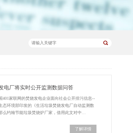
焚烧发电厂将实时公开监测数据问答
全国401家联网的焚烧发电企业面向社会公开排污信息--
，生态环境部印发的《生活垃圾焚烧发电厂自动监测数
那么约翰节能垃圾焚烧炉厂家，借用此文对中…
了解详情