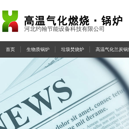
河北约翰节能设备科技有限公司
首页
生物质锅炉
垃圾焚烧炉
高温气化兰炭锅
联系约翰