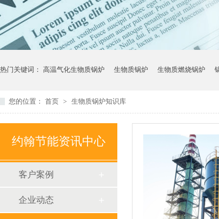
热门关键词：
高温气化生物质锅炉
生物质锅炉
生物质燃烧锅炉
您的位置：
首页
>
生物质锅炉知识库
约翰节能资讯中心
客户案例
企业动态