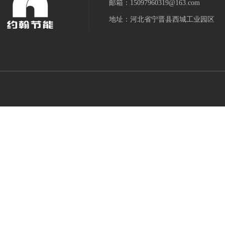
邮箱：15097960319@163.com
地址：河北省宁晋县西城工业园区