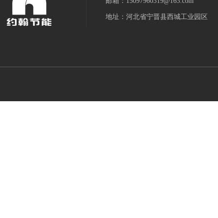
邮箱：15097960319@163.com
地址：河北省宁晋县西城工业园区