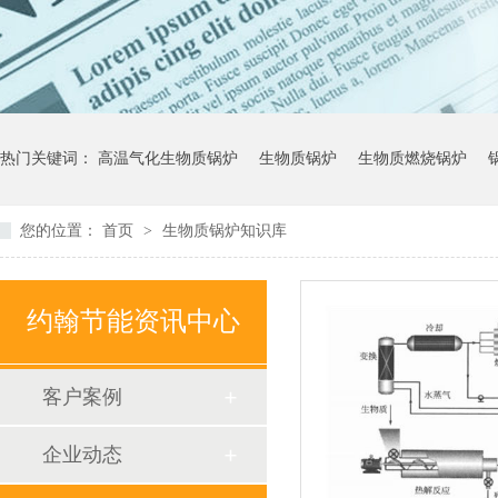
热门关键词：
高温气化生物质锅炉
生物质锅炉
生物质燃烧锅炉
您的位置：
首页
>
生物质锅炉知识库
约翰节能资讯中心
客户案例
企业动态