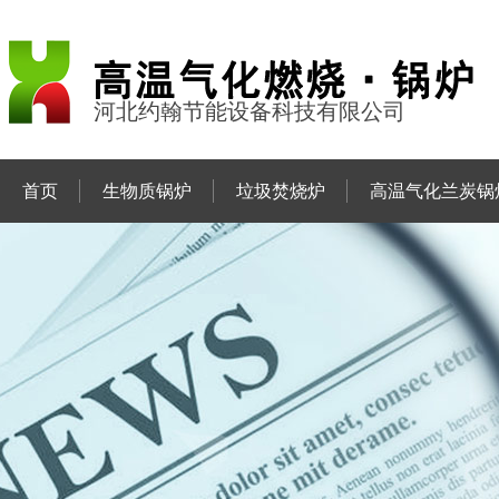
河北约翰节能设备科技有限公司
首页
生物质锅炉
垃圾焚烧炉
高温气化兰炭锅
联系约翰