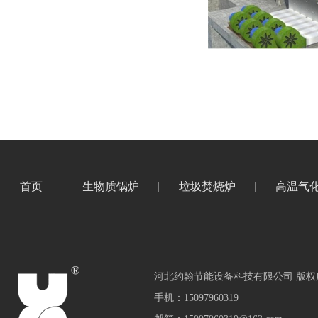
首页
生物质锅炉
垃圾焚烧炉
高温气
河北约翰节能设备科技有限公司 版权
手机：15097960319