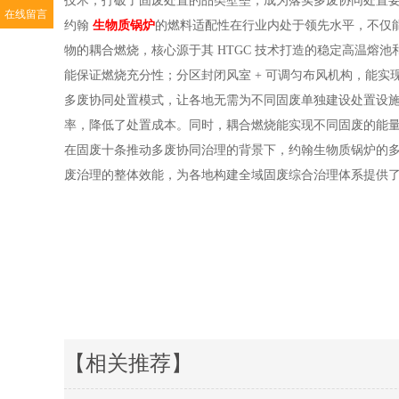
技术，打破了固废处置的品类壁垒，成为落实多废协同处置
在线留言
约翰
生物质锅炉
的燃料适配性在行业内处于领先水平，不仅
物的耦合燃烧，核心源于其 HTGC 技术打造的稳定高温
能保证燃烧充分性；分区封闭风室 + 可调匀布风机构，能
多废协同处置模式，让各地无需为不同固废单独建设处置设施，一
率，降低了处置成本。同时，耦合燃烧能实现不同固废的能
在固废十条推动多废协同治理的背景下，约翰生物质锅炉的多燃
废治理的整体效能，为各地构建全域固废综合治理体系提供了核心技
【相关推荐】