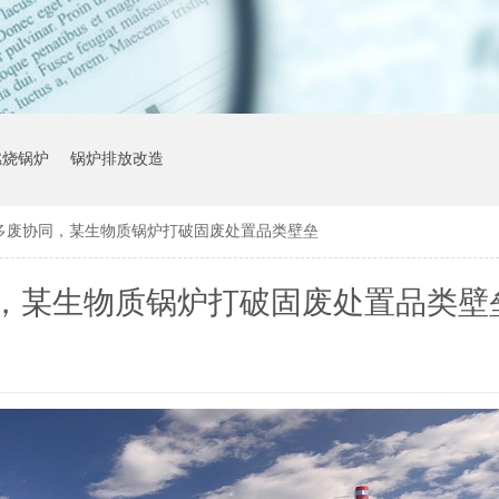
燃烧锅炉
锅炉排放改造
多废协同，某生物质锅炉打破固废处置品类壁垒
，某生物质锅炉打破固废处置品类壁