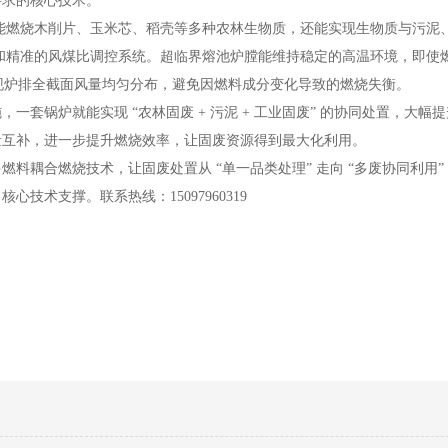
要求的核心技术。
能燃烧木削片、玉米芯、稻壳等多种农林生物质，还能实现生物质与污泥
熔池和精准的风煤比调控系统。超临界熔池炉膛能维持稳定的高温环境，即使
实现炉排全截面风量均匀分布，避免因燃料成分变化导致的燃烧失衡。
套锅炉就能实现 “农林固废 + 污泥 + 工业固废” 的协同处置，大幅
量互补，进一步提升燃烧效率，让固废资源得到最大化利用。
料耦合燃烧技术，让固废处置从 “单一品类处理” 走向 “多废协同利用
术支撑。联系热线：15097960319