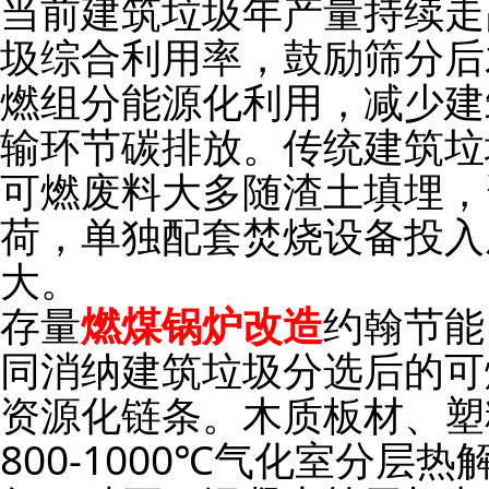
当前建筑垃圾年产量持续走
圾综合利用率，鼓励筛分后
燃组分能源化利用，减少建
输环节碳排放。传统建筑垃
可燃废料大多随渣土填埋，
荷，单独配套焚烧设备投入
大。
存量
燃煤锅炉改造
约翰节能
同消纳建筑垃圾分选后的可
资源化链条。木质板材、塑
800-1000℃气化室分