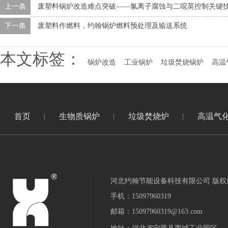
上一条
废塑料锅炉改造难点突破——氯离子腐蚀与二噁英控制关键
下一条
废塑料作燃料，约翰锅炉燃料预处理及输送系统
本文标签：
锅炉改造
工业锅炉
垃圾焚烧锅炉
高温
首页
生物质锅炉
垃圾焚烧炉
高温气
河北约翰节能设备科技有限公司 版权
手机：15097960319
邮箱：15097960319@163.com