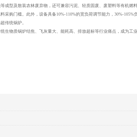
壳等成型及散装农林废弃物，还可兼容污泥、轻质固废、废塑料等有机燃
购门槛。此外，设备具备10%-110%的宽负荷调节能力，30%-105
远超传统锅炉。
传统生物质锅炉结焦、飞灰量大、能耗高、排放超标等行业痛点，成为工