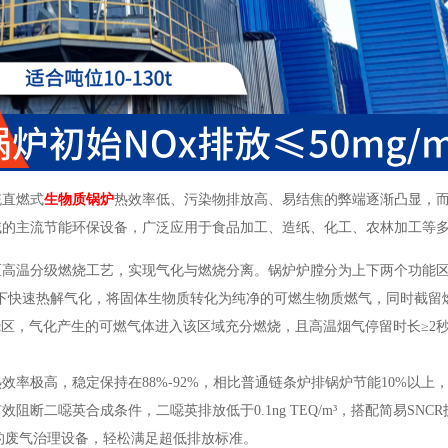
统直燃式
生物质锅炉
热效率低、污染物排放高、易结焦的弊端逐渐凸显，
域的主流节能环保设备，广泛应用于食品加工、造纸、化工、农林加工等
高温分级燃烧工艺，实现气化与燃烧分离。锅炉炉膛分为上下两个功能区域
境下快速热解气化，将固体生物质转化为纯净的可燃生物质燃气，同时截留
烧区，气化产生的可燃气体进入该区域充分燃烧，且高温烟气停留时长≥2
。
率极高，稳定保持在88%-92%，相比普通链条炉排锅炉节能10%以上
断二噁英合成条件，二噁英排放低于0.1ng TEQ/m³，搭配简易SNC
杂的废气治理设备，轻松满足超低排放标准。