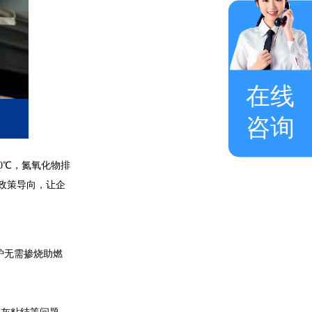
在线
咨询
0℃，氮氧化物排
 政策导向，让企
炉无需掺烧助燃
。