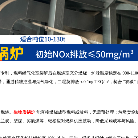
利，燃料经气化室裂解后在燃烧室充分燃烧，炉膛温度稳定在 900-110
，通过精准控温与烟气净化，二噁英排放＜0.1ng TEQ/m³，契合 “双碳”
合燃烧。
生物质锅炉
能直接燃烧成型燃料或散料，无需预处理；垃圾焚烧
配兰炭、型煤、劣质煤等，轻松应对燃料供应波动，降低采购成本与风险