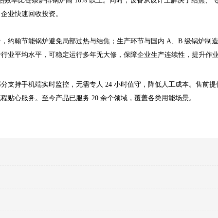
列热效率比链条炉排锅炉高 10% 以上。同时，设备从设计上解决了结焦、
力企业快速回收投资。
，约翰节能锅炉避免局部过热与结焦；生产环节与国内 A、B 级锅炉制
于行业平均水平，可稳定运行多年无大修，保障企业生产连续性，提升作
分支持手机端实时监控，无需专人 24 小时值守，降低人工成本。售前提
贴心服务。至今产品已服务 20 余个领域，覆盖各类用能场景。