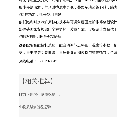
相比传统直燃方式，约翰节能锅炉节能 10-20%，生物质系
很少停炉清灰
，年均维护成本更低，叠加多地政策补贴，助
√运行稳定，延长使用年限
依托比利时水冷炉床核心技术与可调角度固定炉排等创新设计
部件受国家安检部门全程监控，质量可靠。设备设计寿命优
√智能便捷，服务全程护航
设备配备智能控制系统，能自动调节进料量、温度等参数，部
案，售中跟进安装调试，售后开展定期巡检与维护指导，全流程
热线电话：15097960319
【相关推荐】
目前正规的生物质锅炉工厂
生物质锅炉选型思路