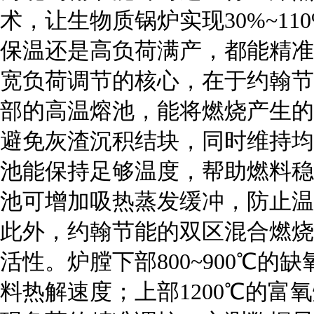
术，让生物质锅炉实现30%~1
保温还是高负荷满产，都能精准
宽负荷调节的核心，在于约翰节
部的高温熔池，能将燃烧产生的
避免灰渣沉积结块，同时维持均
池能保持足够温度，帮助燃料稳
池可增加吸热蒸发缓冲，防止温
此外，约翰节能的双区混合燃烧
活性。炉膛下部800~900℃
料热解速度；上部1200℃的