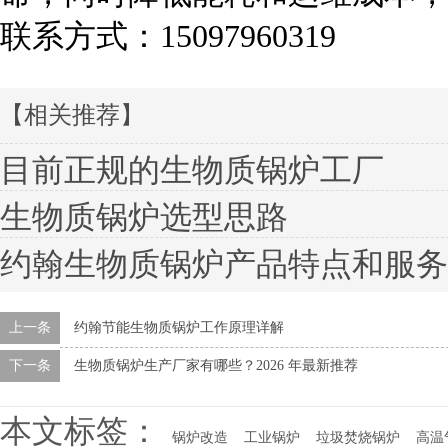
联系方式：15097960319
【相关推荐】
目前正规的生物质锅炉工厂
生物质锅炉选型思路
约翰生物质锅炉产品特点和服务
上一条
约翰节能生物质锅炉工作原理详解
下一条
生物质锅炉生产厂家有哪些？2026 年最新推荐
本文标签：
锅炉改造
工业锅炉
垃圾焚烧锅炉
高温