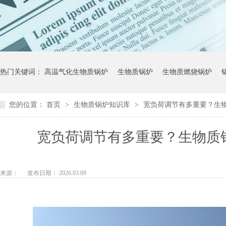
热门关键词：
高温气化生物质锅炉
生物质锅炉
生物质燃烧锅炉
您的位置：
首页
>
生物质锅炉知识库
>
宽负荷调节有多重要？生
宽负荷调节有多重要？生物质
来源：
发布日期： 2026.03.09