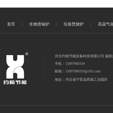
首页
生物质锅炉
垃圾焚烧炉
高温气
河北约翰节能设备科技有限公司 版权
手机：15097960319
邮箱：15097960319@163.com
地址：河北省宁晋县西城工业园区