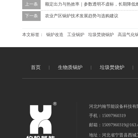
上一条
额定出力与热效率｜参数透明不虚标，长期降低
下一条
农业产区锅炉技术发展趋势与选购建议
本文标签：
锅炉改造
工业锅炉
垃圾焚烧锅炉
高温气化
首页
生物质锅炉
垃圾焚烧炉
河北约翰节能设备科技有
手机：15097960319
邮箱：15097960319@163.
地址：河北省宁晋县西城