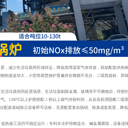
处置，减少生活垃圾跨区域转运，降低填埋温室气体排放，鼓励配套供热
织物热值波动大，小型简易焚烧炉普遍存在燃烧不充分、二噁英超标、异
园区生活垃圾协同处置场景。生活垃圾剔除金属、玻璃等不可燃物后，经密
。1200℃以上炉膛搭配 2 秒以上烟气停留时间，从反应机理阻断二噁
生成，仅配套基础除尘设备即可达标，无需配置复杂脱硝、除臭成套装置，降
数，低热值工况仍可稳定运行；专利水冷炉排耐盐分、碱金属腐蚀，设备连