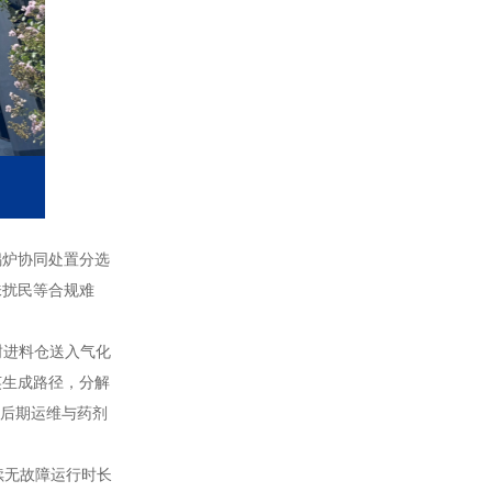
锅炉协同处置分选
味扰民等合规难
封进料仓送入气化
英生成路径，分解
低后期运维与药剂
续无故障运行时长