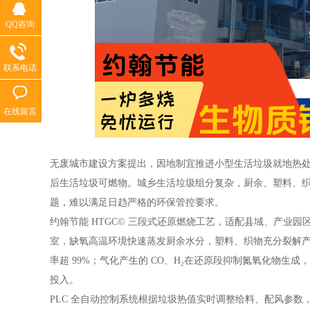
QQ咨询
联系电话
在线留言
无废城市建设方案提出，因地制宜推进小型生活垃圾就地热
后生活垃圾可燃物。城乡生活垃圾组分复杂，厨余、塑料、
题，难以满足日趋严格的环保管控要求。
约翰节能 HTGC© 三段式还原燃烧工艺，适配县域、产业
室，缺氧高温环境快速蒸发厨余水分，塑料、织物充分裂解产气
率超 99%；气化产生的 CO、H₂在还原段抑制氮氧化物
投入。
PLC 全自动控制系统根据垃圾热值实时调整给料、配风参