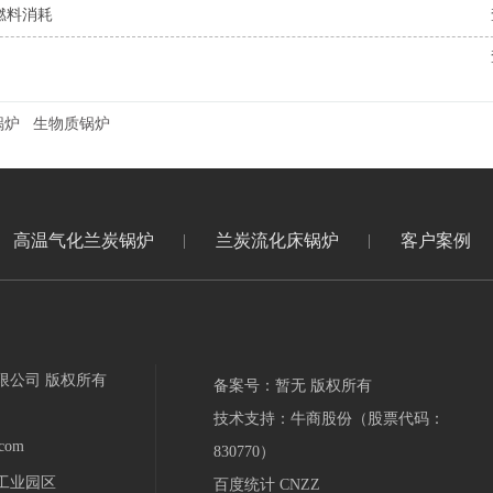
燃料消耗
锅炉
生物质锅炉
高温气化兰炭锅炉
兰炭流化床锅炉
客户案例
限公司 版权所有
备案号：暂无 版权所有
技术支持：牛商股份（股票代码：
com
830770）
工业园区
百度统计 CNZZ