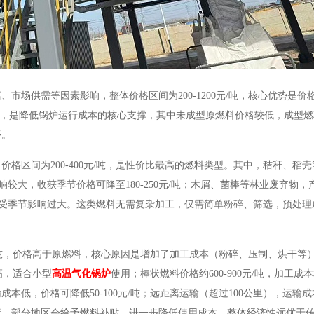
离、市场供需等因素影响，整体价格区间为
200-1200元/吨，核心优势是
/立方米），是降低锅炉运行成本的核心支撑，其中未成型原燃料价格较低，成型
择。
，价格区间为
200-400元/吨，是性价比最高的燃料类型。其中，秸秆、稻
影响较大，收获季节价格可降至180-250元/吨；木屑、菌棒等林业废弃物
定，不受季节影响过大。这类燃料无需复杂加工，仅需简单粉碎、筛选，预处
00元/吨，价格高于原燃料，核心原因是增加了加工成本（粉碎、压制、烘干
率高，适合小型
高温气化锅炉
使用；棒状燃料价格约600-900元/吨，加工
低，价格可降低50-100元/吨；远距离运输（超过100公里），运输
策，部分地区会给予燃料补贴，进一步降低使用成本，整体经济性远优于