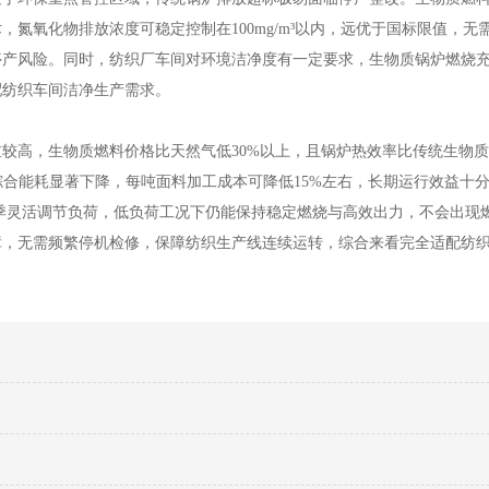
氮氧化物排放浓度可稳定控制在100mg/m³以内，远优于国标限值，无
停产风险。同时，纺织厂车间对环境洁净度有一定要求，生物质锅炉燃烧
配纺织车间洁净生产需求。
较高，生物质燃料价格比天然气低30%以上，且锅炉热效率比传统生物
，综合能耗显著下降，每吨面料加工成本可降低15%左右，长期运行效益十
季灵活调节负荷，低负荷工况下仍能保持稳定燃烧与高效出力，不会出现
故障，无需频繁停机检修，保障纺织生产线连续运转，综合来看完全适配纺