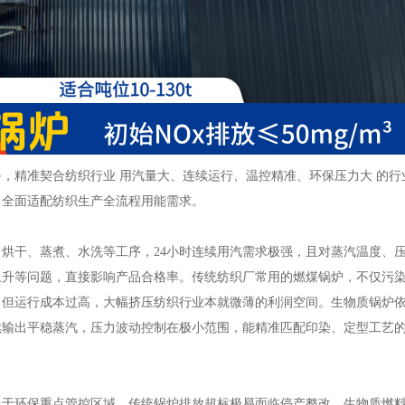
，精准契合纺织行业 用汽量大、连续运行、温控精准、环保压力大 的行
，全面适配纺织生产全流程用能需求。
烘干、蒸煮、水洗等工序，24小时连续用汽需求极强，且对蒸汽温度、
上升等问题，直接影响产品合格率。传统纺织厂常用的燃煤锅炉，不仅污
，但运行成本过高，大幅挤压纺织行业本就微薄的利润空间。生物质锅炉
续输出平稳蒸汽，压力波动控制在极小范围，能精准匹配印染、定型工艺
处于环保重点管控区域，传统锅炉排放超标极易面临停产整改。生物质燃