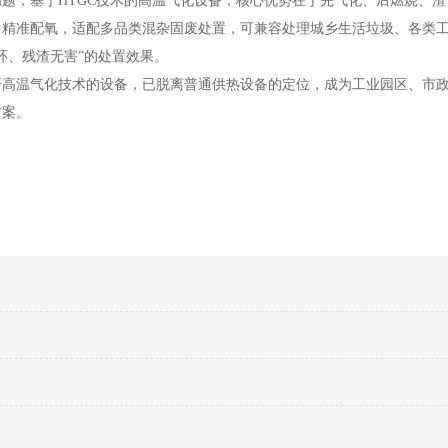
题，基于HTGC技术的高温气化设备，核心优势在于先气化、后燃烧、渣
、精准配氧，适配多品类混杂固废处置，可兼容处理城乡生活垃圾、各类
环、残渣无害”的处置效果。
研高温气化技术的设备，已脱离普通供热设备的定位，成为工业园区、市
方案。