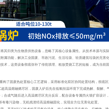
性将其归类为生物质供热设备，忽略了其核心设备属性。从技术本源与实
是附属功能，解决工业固废、市政污泥、生活垃圾、轻质建筑垃圾的无害
烧技术，这类设备彻底弥补了传统填埋、粗放焚烧工艺的短板，成为当前
，重构了固废热处置核心工艺逻辑，采用标准化双区协同处置结构，彻底区
200℃超高温熔融燃尽区，固废入炉后先在低氧恒温环境下完成热解、裂解、
分；合成气随后进入高温燃尽区充分反应，配合设备专属挡火墙扩容设计
s等有毒污染物，无机残渣经高温熔融固化，实现全方位无害化处置。