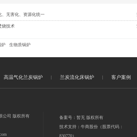
化、无害化、资源化统一
焚烧技术
锅炉
生物质锅炉
高温气化兰炭锅炉
兰炭流化床锅炉
客户案例
限公司 版权所有
备案号：暂无 版权所有
技术支持：牛商股份（股票代码：
com
830770）