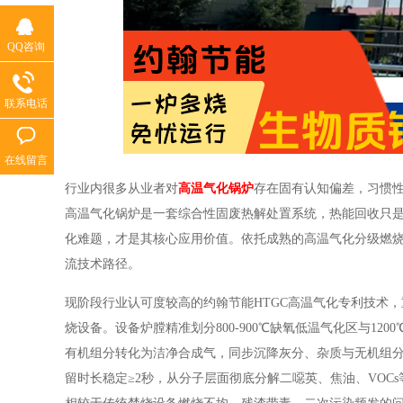
QQ咨询
联系电话
在线留言
行业内很多从业者对
高温气化锅炉
存在固有认知偏差，习惯
高温气化锅炉是一套综合性固废热解处置系统，热能回收只
化难题，才是其核心应用价值。依托成熟的高温气化分级燃
流技术路径。
现阶段行业认可度较高的约翰节能HTGC高温气化专利技术
烧设备。设备炉膛精准划分800-900℃缺氧低温气化区与1
有机组分转化为洁净合成气，同步沉降灰分、杂质与无机组
留时长稳定≥2秒，从分子层面彻底分解二噁英、焦油、VOC