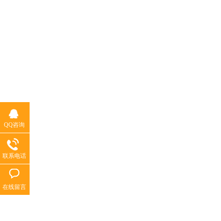
QQ咨询
联系电话
在线留言