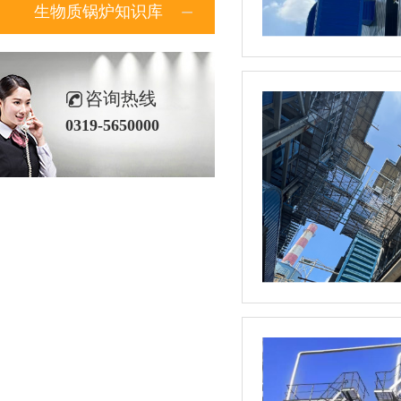
生物质锅炉知识库
咨询热线
0319-5650000