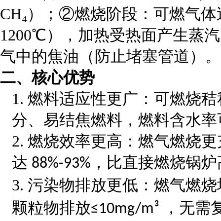
CH₄）；②燃烧阶段：可燃气体送
1200℃），加热受热面产生蒸汽
气中的焦油（防止堵塞管道）。
二、核心优势
1.
燃料适应性更广：可燃烧秸
分、易结焦燃料，燃料含水率
2.
燃烧效率更高：燃气燃烧更
达
，比直接燃烧锅炉
88%-93%
3.
污染物排放更低：燃气燃烧
颗粒物排放
，无需
≤10mg/m³