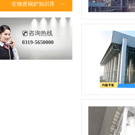
生物质锅炉知识库
咨询热线
0319-5650000